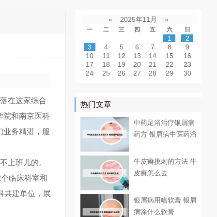
«
2025年11月
»
一
二
三
四
五
六
日
1
2
3
4
5
6
7
8
9
10
11
12
13
14
15
16
17
18
19
20
21
22
23
24
25
26
27
28
29
30
坐落在这家综合
热门文章
学院和南京医科
中药足浴治疗银屑病
们业务精湛，服
药方 银屑病中医药浴
牛皮癣挑刺的方法 牛
是不上班儿的。
皮癣怎么去
2个临床科室和
科共建单位，展
银屑病用啥软膏 银屑
病涂什么软膏