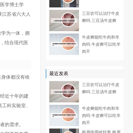
有医学博士学
三豆饮可以治疗牛皮
获江苏省六大人
癣吗 三豆汤牛皮癣
教学为一体，拥
牛皮癣能吃牛肉和羊
色，结合现代医
肉吗 牛皮癣可以吃羊
肉不
最近发表
在身体都没有啥
三豆饮可以治疗牛皮
癣吗 三豆汤牛皮癣
历经近十年的建
括工科实验室、
牛皮癣能吃牛肉和羊
肉吗 牛皮癣可以吃羊
肉不
患者的需求。
银屑病用啥软膏 银屑