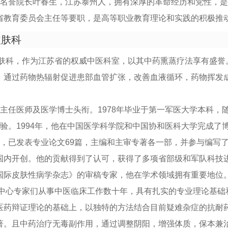
介名誉院长叶春生，江苏泰州人，拥有深厚的革命经历和党性，
省教育委员会主任等要职，是高等职业教育理论和实践的积极推
皮肤科
皮肤科，作为江苏省的权威中医科室，以其中药熏蒸疗法享有盛誉
，通过药物热辐射促进患部血管扩张，改善血液循环，药物挥发
主任医师及医学博士头衔。1978年毕业于第一军医大学本科，随
验。1994年，他在中国医学科学院和中国协和医科大学完成了
著，已发表专业论文69篇，主编和主审专著各一部，并参与编写
国内开创。他的贡献得到了认可，获得了多项省部级和军队科技
国际皮肤性病学杂志》的审稿专家，他在学术领域拥有重要地位
疗中心专家们从事中医临床工作数十年，具有扎实的专业理论基础
医药辩证理论的基础上，以独特的方法结合目前疑难杂症的抗耐
著。且中药治疗无毒副作用，通过调整阴阳，增强体质，保本兼