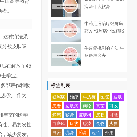
是中国高等教育
病涂什么软膏
动者。
中药足浴治疗银屑病
药方 银屑病中医药浴
。这种疗法采
成分被皮肤吸
牛皮癣挑刺的方法 牛
皮癣怎么去
后在解放军45
博士学业。
了多部著作和教
标签列表
进步奖。作为
银屑病
治疗
牛皮癣
医院
皮肤
。
患者
皮肤病
药物
真菌
可以
和丰富的医学
鳞屑
软膏
皮肤科
皮损
可能
白癜风
症状
感染
食物
头皮
药性、易复发性
白斑
乳膏
药膏
遗传
外用
治，减少复发。