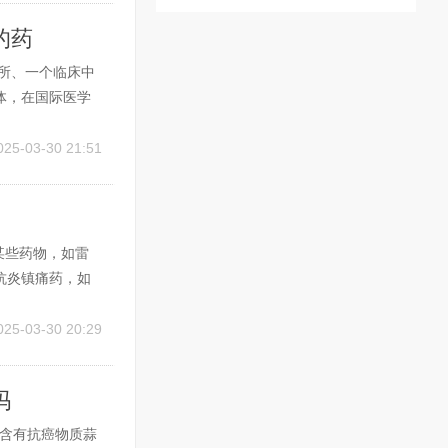
的药
所、一个临床中
体，在国际医学
医院等国内外医学
医，普惠大众的
025-03-30 21:51
某些药物，如雷
抗炎镇痛药，如
停药后，黄色指
，按时服药。脚
025-03-30 20:29
吗
中含有抗癌物质蒜