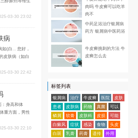
泊三醇搽剂等维生
肉吗 牛皮癣可以吃羊
三醇倍他米松凝
肉不
A、环孢素、甲氨
025-03-30 23:02
中药足浴治疗银屑病
药方 银屑病中医药浴
肤病
牛皮癣挑刺的方法 牛
白... 您好，
皮癣怎么去
的皮肤病（如白
如五官畸形、不
，没有影响的。
025-03-30 22:42
标签列表
吗
银屑病
治疗
牛皮癣
医院
皮肤
面：身高和体
患者
皮肤病
药物
真菌
可以
。体重方面，男性
鳞屑
软膏
皮肤科
皮损
可能
眼裸眼视力均为8
白癜风
症状
感染
食物
头皮
单侧裸眼视力低于
025-03-30 22:10
白斑
乳膏
药膏
遗传
外用