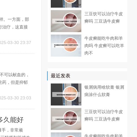
三豆饮可以治疗牛皮
样。一方面，部
癣吗 三豆汤牛皮癣
行治疗，这直接
了护理保健的重
牛皮癣能吃牛肉和羊
加困难。您好，
025-03-30 23:37
肉吗 牛皮癣可以吃羊
肉不
是不可以献血的，
最近发表
吃药，但是抑郁
银屑病用啥软膏 银屑
且吃完药之后，
病涂什么软膏
献血，可能会影
025-03-30 23:03
三豆饮可以治疗牛皮
多久能好
癣吗 三豆汤牛皮癣
棘手，非常顽
牛皮癣能吃牛肉和羊