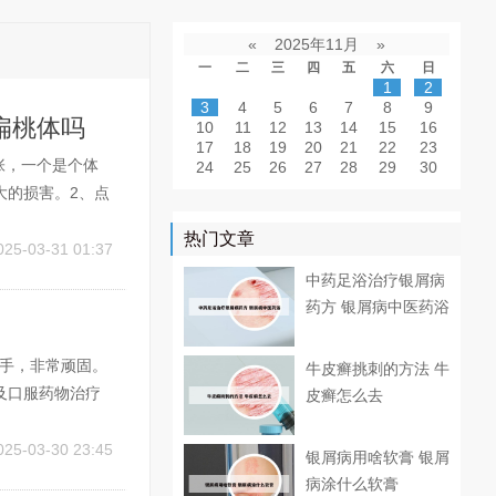
«
2025年11月
»
一
二
三
四
五
六
日
1
2
3
4
5
6
7
8
9
扁桃体吗
10
11
12
13
14
15
16
17
18
19
20
21
22
23
张，一个是个体
24
25
26
27
28
29
30
大的损害。2、点
银屑病清热中药
热门文章
维A，即维甲酸类
025-03-31 01:37
中药足浴治疗银屑病
药方 银屑病中医药浴
棘手，非常顽固。
牛皮癣挑刺的方法 牛
及口服药物治疗
皮癣怎么去
治疗方法。常用
作用，能有效缓
025-03-30 23:45
银屑病用啥软膏 银屑
病涂什么软膏