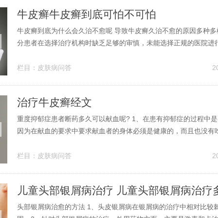
牛皮癣牛皮癣到底可怕不可怕
牛皮癣到底为什么会久治不愈呢 导致牛皮癣久治不愈的原因多种多
分患者在选择治疗机构时缺乏足够的审慎，未能选择正规的医院进
影响了治疗效果。另一方面，一些患者在治疗过程中或治疗后忽视
要性，未能遵循医嘱进行合理护理，这也使得牛皮癣的治疗变得更
栏目：
皮肤病问答
2
牛皮癣治疗需要耐心，也是一个容...
治疗牛皮癣经文
重度抑郁症患者断药多久可以献血呢? 1、在患有抑郁症的过程中
因为在献血的要求中要求献血者的身体必须是健康的，而且也没有
症患者需要长期服用药物来抗抑郁，这样就不符合献血的要求，而
血液也是不符合标准的。如果抑郁症患者本身有恐惧的心理，再去
栏目：
皮肤病问答
2
响病情恢复。2、按规定是停药...
儿童头部银屑病治疗 儿童头部银屑病治疗
头部银屑病治愈的方法 1、头皮银屑病在银屑病的治疗中相对比较