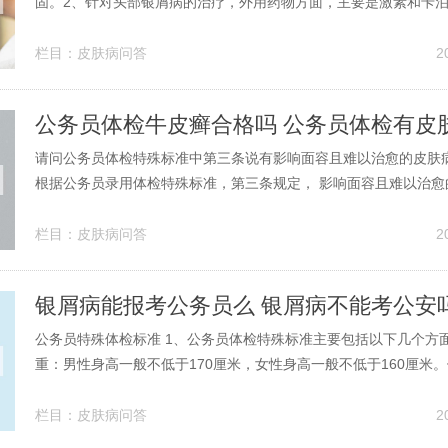
固。2、针对头部银屑病的治疗，外用药物方面，主要是激素和卡
素D3衍生物，比如西奈德溶液和卡泊三醇交替外涂，也可以用卡泊
胶外涂。如果头部银屑病比较重，必要时需要口服药物，比如阿维
栏目：
皮肤病问答
2
蝶呤等等。那么对于特别严重...
公务员体检牛皮癣合格吗 公务员体检有皮
请问公务员体检特殊标准中第三条说有影响面容且难以治愈的皮肤病如(
根据公务员录用体检特殊标准，第三条规定， 影响面容且难以治愈
癜风、银屑病、血管瘤、斑痣等），或者外观存在明显疾病特征（
能自行矫正的斜颈、步态异常等），不合格。我看了你上传的照片
栏目：
皮肤病问答
2
第三条影响面容且难以治...
银屑病能报考公务员么 银屑病不能考公安
公务员特殊体检标准 1、公务员体检特殊标准主要包括以下几个方
重：男性身高一般不低于170厘米，女性身高一般不低于160厘米
体重指数在13至23之间，女性在11至27之间。视力要求：任何一
及以上。2、公务员特殊体检标准主要包括以下几点：视力要求：
栏目：
皮肤病问答
2
8为不合格，但国...