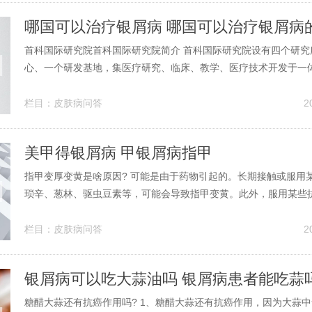
哪国可以治疗银屑病 哪国可以治疗银屑病
首科国际研究院首科国际研究院简介 首科国际研究院设有四个研究
心、一个研发基地，集医疗研究、临床、教学、医疗技术开发于一
界享有极高的声誉。研究院与301医院、北京协和医院、北京中医
科研机构保持着广泛的学术交流与合作。首科研究院秉持着发扬中
栏目：
皮肤病问答
2
核心理念，致力于以精湛的医...
美甲得银屑病 甲银屑病指甲
指甲变厚变黄是啥原因? 可能是由于药物引起的。长期接触或服用
琐辛、葱林、驱虫豆素等，可能会导致指甲变黄。此外，服用某些
布拉西明、甲氨蝶呤，也被报道与黄甲现象有关。怎么办：患者在
甲通常会逐渐恢复正常。无需过度担心，保持良好的日常生活习惯
栏目：
皮肤病问答
2
趾甲变黄变厚可能是由真菌感染引...
银屑病可以吃大蒜油吗 银屑病患者能吃蒜
糖醋大蒜还有抗癌作用吗? 1、糖醋大蒜还有抗癌作用，因为大蒜