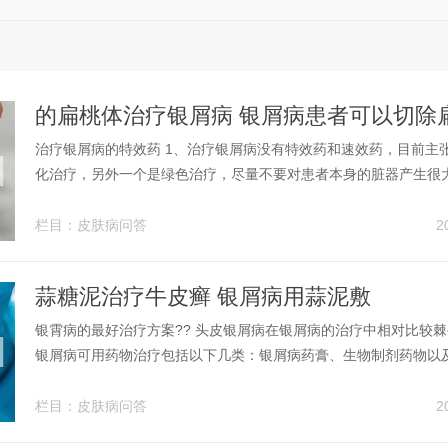
的扁桃体治疗银屑病 银屑病患者可以切除
治疗银屑病的特效药 1、治疗银屑病没有特效药和速效药，目前主
化治疗，另外一个是绿色治疗，尽量不要对患者本身的脏器产生很
滴型银屑病：如果有炎症感染时给抗炎药，但并不是首选，点滴型
也会有作用；斑块型银屑病和红皮病型银屑病：首选治疗药物是阿
栏目：
皮肤病问答
2
的药物，对银屑病是目前比较...
蒜糖泥治疗牛皮癣 银屑病用蒜泥敷
银霄病的最好治疗方案?? 头皮银屑病在银屑病的治疗中相对比较
银屑病可用药物治疗包括以下几类：银屑病药膏、生物制剂药物以
等。银屑病药膏 对于银屑病患者来说，局部使用药膏是一种常见的
药物如糖皮质激素软膏，如地塞米松乳膏等，具有抗炎、抗增殖的
栏目：
皮肤病问答
2
解银屑病的症状。寻常型：分...