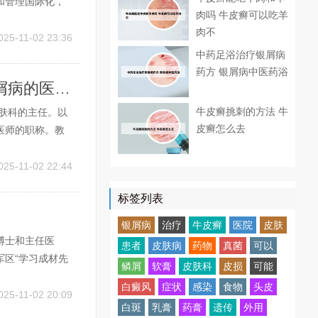
和管理国际化，
肉吗 牛皮癣可以吃羊
银屑病和医学美
肉不
，为患者带来福
025-11-02 23:36
中药足浴治疗银屑病
药方 银屑病中医药浴
河南哪里治疗银屑病治的好 河南哪里看银屑病的医院好
牛皮癣挑刺的方法 牛
肤科的主任。以
皮癣怎么去
医师的职称。教
。专业经验：杨
灿，1971年出
025-11-02 22:44
标签列表
银屑病
治疗
牛皮癣
医院
皮肤
博士和主任医
患者
皮肤病
药物
真菌
可以
区“学习成材先
鳞屑
软膏
皮肤科
皮损
可能
济南空军456医
白癜风
症状
感染
食物
头皮
科主任，医学博
025-11-02 20:09
白斑
乳膏
药膏
遗传
外用