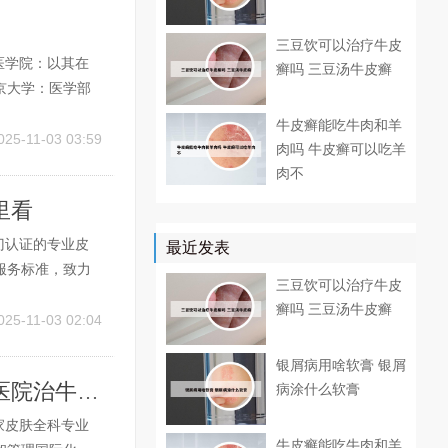
三豆饮可以治疗牛皮
医学院：以其在
癣吗 三豆汤牛皮癣
京大学：医学部
疗研究与教育体
牛皮癣能吃牛肉和羊
医院，实力雄
025-11-03 03:59
肉吗 牛皮癣可以吃羊
肉不
里看
门认证的专业皮
最近发表
服务标准，致力
三豆饮可以治疗牛皮
作，医院不断进
癣吗 三豆汤牛皮癣
集医疗、教学、科
025-11-03 02:04
银屑病用啥软膏 银屑
长春哪里专治银屑病的医院最好 长春哪家医院治牛皮癣好
病涂什么软膏
家皮肤全科专业
牛皮癣能吃牛肉和羊