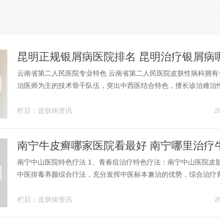
云南省第二人民医院专业特色 云南省第二人民医院皮肤性病科拥有
治医师为主的技术骨干队伍，突出中西医结合特色，擅长诊治难治
病，临床疗效显著。专业特色：医院专业特色鲜明，心外科、心内
脑外科、ICU等多个科室开展了一系列高技术手术和治疗，取得了
栏目：
皮肤病资讯
2
同时，医院还承担昆明医学院等...
南宁牛皮癣哪家医院看最好 南宁哪里治疗
南宁中山医院特色疗法 1、青春痘治疗特色疗法：南宁中山医院皮
中医排毒养颜综合疗法，充分发挥中医标本兼治的优势，综合治疗
包括内服特制中药、中药石膏倒膜等几个方面。2、特色疗法：“无
色素细胞种植”疗法：针对大面积白癜风患者，技术先进，成功帮助
栏目：
皮肤病资讯
2
复。“中医排毒养颜综合疗法”：...