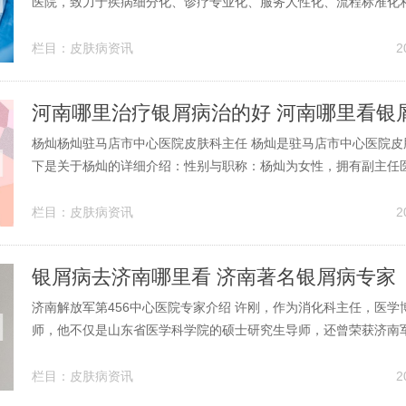
医院，致力于疾病细分化、诊疗专业化、服务人性化、流程标准化
为患者提供高品质的治疗方案和健康方案。医院设有包括白癜风、
容在内的十大皮肤病诊疗中心，提供治疗、保健、康复和科研活动
栏目：
皮肤病资讯
2
祉。2、长春同济医院皮肤科享有...
杨灿杨灿驻马店市中心医院皮肤科主任 杨灿是驻马店市中心医院皮
下是关于杨灿的详细介绍：性别与职称：杨灿为女性，拥有副主任
育背景：她毕业于郑州大学医学院，具备深厚的皮肤病学理论知识
灿积累了近二十年的皮肤病专业经验，拥有丰富的临床实践经验。杨
栏目：
皮肤病资讯
2
生，为中国国籍，无境外永久...
银屑病去济南哪里看 济南著名银屑病专家
济南解放军第456中心医院专家介绍 许刚，作为消化科主任，医学
师，他不仅是山东省医学科学院的硕士研究生导师，还曾荣获济南军
进个人”和中国人民解放军“优秀专业技术人才岗位津贴”等多项荣誉。
院的消化科拥有一支实力强大的专家团队，其中包括：许刚，消化
栏目：
皮肤病资讯
2
士，主任医师，山东省...