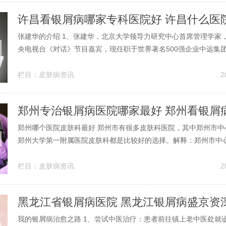
张建华的介绍 1、张建华，北京大学领导力研究中心首席管理学家，
央电视台《对话》节目嘉宾，现任职于世界著名500强企业中远集
高级研究员。2、《激荡百年的俄罗斯》的作者是张建华。以下是
细介绍：基本信息：张建华，1962年出生于黑龙江省哈尔滨，历
栏目：
皮肤病资讯
2
京师范大学历史学院...
郑州哪个医院皮肤科最好 郑州市有很多皮肤科医院，其中郑州市中
郑州大学第一附属医院皮肤科都是比较好的选择。解释：郑州市中心
州市中心医院皮肤科作为当地知名的皮肤科室，拥有先进的诊疗设
团队。该科室能够处理各种常见皮肤病，对于复杂、顽固的皮肤病
栏目：
皮肤病资讯
2
经验。郑州地区口碑较好，排名...
黑龙江省银屑病医院 黑龙江银屑病盛京资
我的银屑病治愈之路 1、尝试中医治疗：患者前往镇上老中医处就