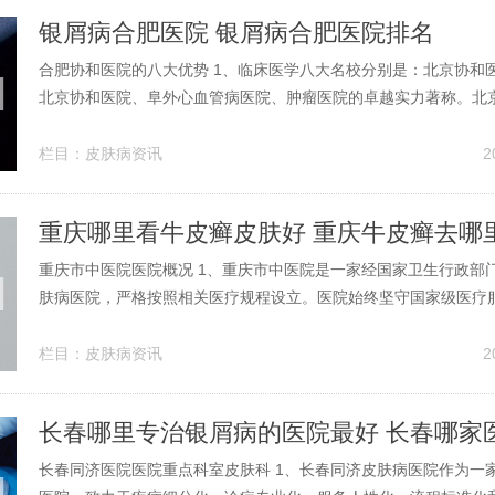
银屑病合肥医院 银屑病合肥医院排名
合肥协和医院的八大优势 1、临床医学八大名校分别是：北京协和
北京协和医院、阜外心血管病医院、肿瘤医院的卓越实力著称。北
包含人民医院、第一医院、第二医院、积水潭医院，形成强大的医
系。复旦大学上海医学院：旗下拥有中山医院、妇产科医院、华山
栏目：
皮肤病资讯
2
厚。2、北京华博医院凭借其显著的...
重庆哪里看牛皮癣皮肤好 重庆牛皮癣去哪
重庆市中医院医院概况 1、重庆市中医院是一家经国家卫生行政部
肤病医院，严格按照相关医疗规程设立。医院始终坚守国家级医疗
于皮肤病治疗技术的提升。在这里，皮肤疾病的技术研究是核心工
行技术攻关，力求与国际前沿保持同步。2、重庆市中医院是一所
栏目：
皮肤病资讯
2
研于一体的现代化综合医院。医...
长春同济医院医院重点科室皮肤科 1、长春同济皮肤病医院作为一