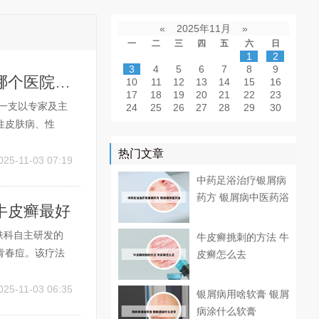
«
2025年11月
»
一
二
三
四
五
六
日
1
2
3
4
5
6
7
8
9
昆明正规银屑病医院排名 昆明治疗银屑病哪个医院效果好
10
11
12
13
14
15
16
17
18
19
20
21
22
23
一支以专家及主
24
25
26
27
28
29
30
性皮肤病、性
科、血管外科、
热门文章
显著的社会效益。
025-11-03 07:19
中药足浴治疗银屑病
药方 银屑病中医药浴
牛皮癣最好
肤科自主研发的
牛皮癣挑刺的方法 牛
青春痘。该疗法
皮癣怎么去
疤痕自体表皮黑
众多患者康
025-11-03 06:35
银屑病用啥软膏 银屑
病涂什么软膏