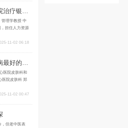
许昌看银屑病哪家专科医院好 许昌什么医院治疗银屑病好
管理学教授 中
团，担任人力资源
对张建华教授的详
史学博士，现任北
025-11-02 06:18
郑州专治银屑病医院哪家最好 郑州看银屑病最好的医生
心医院皮肤科和
医院皮肤科 郑
备和专业的医疗
也有丰富的治疗
025-11-02 00:47
深
诊，但老中医表