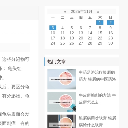
«
2025年11月
»
一
二
三
四
五
六
日
1
2
3
4
5
6
7
8
9
10
11
12
13
14
15
16
17
18
19
20
21
22
23
24
25
26
27
28
29
30
，这些分泌物可
热门文章
： 龟头红
中药足浴治疗银屑病
肿。
药方 银屑病中医药浴
以后，要区分龟
牛皮癣挑刺的方法 牛
、有分泌物、龟
皮癣怎么去
现龟头表面会发
银屑病用啥软膏 银屑
表面刺痒，有的
病涂什么软膏