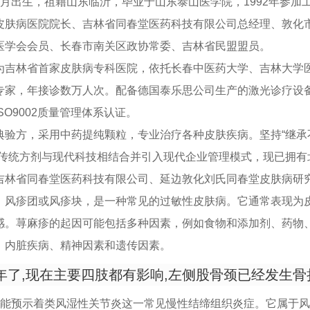
0年1月出生，祖籍山东临沂，毕业于山东泰山医学院，1992年参
皮肤病医院院长、吉林省同春堂医药科技有限公司总经理、敦化
医学会会员、长春市南关区政协常委、吉林省民盟盟员。
为吉林省首家皮肤病专科医院，依托长春中医药大学、吉林大学
专家，年接诊数万人次。配备德国泰乐思公司生产的激光诊疗设
O9002质量管理体系认证。
典验方，采用中药提纯颗粒，专业治疗各种皮肤疾病。坚持“继承
取传统方剂与现代科技相结合并引入现代企业管理模式，现已拥有
吉林省同春堂医药科技有限公司、延边敦化刘氏同春堂皮肤病研
、风疹团或风疹块，是一种常见的过敏性皮肤病。它通常表现为
感。荨麻疹的起因可能包括多种因素，例如食物和添加剂、药物
、内脏疾病、精神因素和遗传因素。
年了,现在主要四肢都有影响,左侧股骨颈已经发生骨折.
可能预示着类风湿性关节炎这一常见慢性结缔组织炎症。它属于