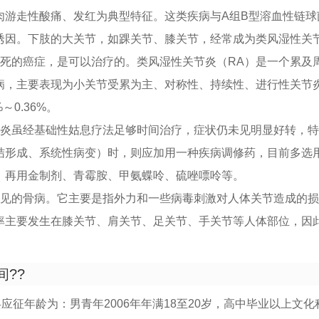
肉游走性酸痛、发红为典型特征。这类疾病与A组B型溶血性链球
诱因。下肢的大关节，如踝关节、膝关节，经常成为类风湿性关
不死的癌症，是可以治疗的。类风湿性关节炎（RA）是一个累及
病，主要表现为小关节受累为主、对称性、持续性、进行性关节
～0.36%。
节炎虽经基础性姑息疗法足够时间治疗，症状仍未见明显好转，
结形成、系统性病变）时，则应加用一种疾病调修药，目前多选
，再用金制剂、青霉胺、甲氨蝶呤、硫唑嘌呤等。
常见的骨病。它主要是指外力和一些病毒刺激对人体关节造成的
率主要发生在膝关节、肩关节、足关节、手关节等人体部位，因
间??
兵应征年龄为：男青年2006年年满18至20岁，高中毕业以上文