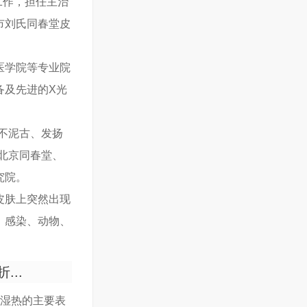
加工作，担任主治
市刘氏同春堂皮
医学院等专业院
备及先进的X光
不泥古、发扬
北京同春堂、
究院。
皮肤上突然出现
、感染、动物、
..
风湿热的主要表