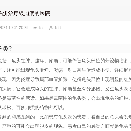
临沂治疗银屑病的医院
2024-10-31 20:28
155
158
分类?
包括：龟头红肿、瘙痒、疼痛，可能伴随龟头部位的分泌物增多
下，还可能出现龟头糜烂、溃疡，对日常生活造成不便。详细解释
表现，因为炎症导致局部血管扩张，使得龟头部位出现明显的红
的疾病，它会造成龟头的红肿、疼痛甚至有分泌物。发生龟头炎
还是霉菌性的感染。如果是霉菌性的龟头炎，会出现龟头的红肿
派瑞松、百多邦类的药物都可以。
看到的和感觉到的，比如患有龟头炎的患者，看自己的龟头会发
，严重的可能会出现脱皮的现象。患者自己的感觉方面就是龟头