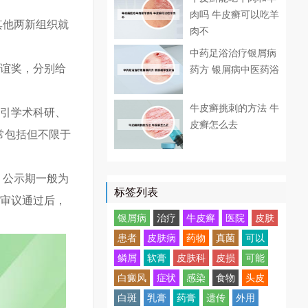
肉吗 牛皮癣可以吃羊
其他两新组织就
肉不
中药足浴治疗银屑病
友谊奖，分别给
药方 银屑病中医药浴
牛皮癣挑刺的方法 牛
吸引学术科研、
皮癣怎么去
常包括但不限于
 公示期一般为
标签列表
结审议通过后，
银屑病
治疗
牛皮癣
医院
皮肤
患者
皮肤病
药物
真菌
可以
鳞屑
软膏
皮肤科
皮损
可能
白癜风
症状
感染
食物
头皮
白斑
乳膏
药膏
遗传
外用