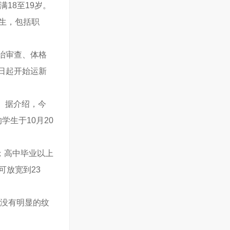
18至19岁。
业生，包括职
治审查、体格
日起开始运新
店。据介绍，今
学生于10月20
；高中毕业以上
可放宽到23
康没有明显的纹