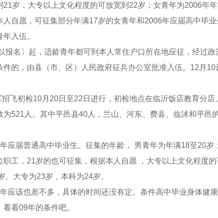
21岁，大专以上文化程度的可放宽到22岁；女青年为2006年年满
人自愿，可征集部分年满17岁的女青年和2006年应届高中毕
青年入伍。
可以报名〕起，适龄青年都可到本人常住户口所在地应征，经过政
件的，由县（市、区）人民政府征兵办公室批准入伍。12月10
。
海军招飞初检10月20日至22日进行，初检地点在临沂饭店教育分
为521人。其中平邑县40人，兰山、河东、费县、临沭和平邑的
年应届普通高中毕业生。征集的年龄， 男青年为年满18至20岁
职工，21岁的也可征集，根据本人自愿 ，大专以上文化程度的
岁。大专为23岁，本科为24岁。
今年应该也差不多，具体的时间还没有定。条件高中毕业身体健
看看09年的条件吧。