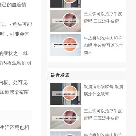
自己的血糖情
三豆饮可以治疗牛皮
癣吗 三豆汤牛皮癣
。- 龟头可能
尿时，可能会体
牛皮癣能吃牛肉和羊
肉吗 牛皮癣可以吃羊
肉不
的症状之一就
皮内板观察到明
最近发表
内板、处可见
银屑病用啥软膏 银屑
 尿道感染霉菌
病涂什么软膏
。
三豆饮可以治疗牛皮
癣吗 三豆汤牛皮癣
与生活环境也相
牛皮癣能吃牛肉和羊