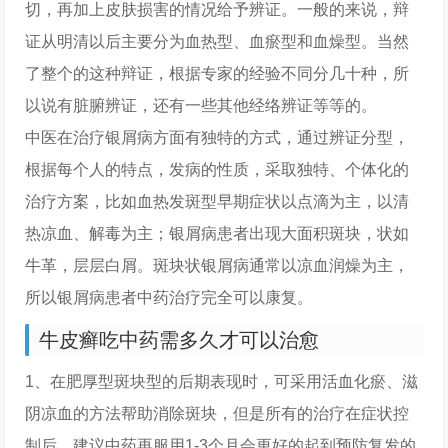
切，再加上皮肤损害的情况给予辨证。一般的来说，辩
证从明清以后主要分为血热型、血瘀型和血燥型。当然
了整个的这种辩证，根据专家的经验不同分几十种，所
以说有脏腑辨证，还有一些其他经络辨证等等的。
中医在治疗银屑病方面有独特的方式，通过辨证分型，
根据每个人的特点，发病的性质，采取独特、个体化的
治疗方案，比如血热发斑型早期症状以点滴为主，以清
热凉血、解毒为主；银屑病患者出现大面积斑块，状如
牛革，层层白屑。斑块状银屑病通常以凉血润燥为主，
所以银屑病患者中药治疗完全可以康复。
牛皮癣吃中药需多久才可以治愈
1、在肥厚型斑块型的后期表现时，可采用活血化瘀、滋
阴凉血的方法帮助消除斑块，但是所有的治疗在症状控
制后，建议中药再服用1-3个月会更好的起到预防复发的