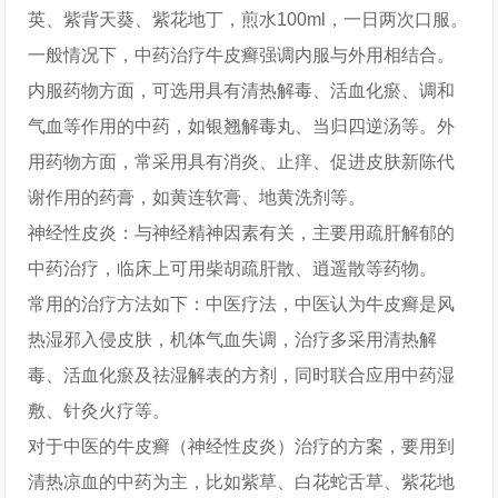
英、紫背天葵、紫花地丁，煎水100ml，一日两次口服。
一般情况下，中药治疗牛皮癣强调内服与外用相结合。
内服药物方面，可选用具有清热解毒、活血化瘀、调和
气血等作用的中药，如银翘解毒丸、当归四逆汤等。外
用药物方面，常采用具有消炎、止痒、促进皮肤新陈代
谢作用的药膏，如黄连软膏、地黄洗剂等。
神经性皮炎：与神经精神因素有关，主要用疏肝解郁的
中药治疗，临床上可用柴胡疏肝散、逍遥散等药物。
常用的治疗方法如下：中医疗法，中医认为牛皮癣是风
热湿邪入侵皮肤，机体气血失调，治疗多采用清热解
毒、活血化瘀及祛湿解表的方剂，同时联合应用中药湿
敷、针灸火疗等。
对于中医的牛皮癣（神经性皮炎）治疗的方案，要用到
清热凉血的中药为主，比如紫草、白花蛇舌草、紫花地