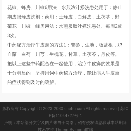
花椒、蜂房、川椒6用法：水煎浓汁搽洗患处用于：静止
期皮损瑾皮洗剂：药用：土瑾皮，白鲜皮，土茯苓，野
菊花，川椒，蜂房用法：水煎服取汁搽洗患处、每周2或
3次。
中药秘方治疗牛皮癣的方法1：苦参，生地，板蓝根，鸡
血藤，白芍，川芎，生槐花，甘草，土茯苓，丹皮等。
把以上这些中药配合在一起使用，治疗牛皮癣的效果是
十分明显的，坚持用词中药秘方治疗，能让病人牛皮癣
的症状得到及时的缓解。
版权所有 Copyright © 2023-2030 cnehu.com All rights reserve |
苏IC
P备11044727号-1
声明：本站部分文字及图片来自于网络，如有侵权请您联系本站删除
技术支持 Theme By
open前端