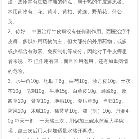
法：皮疹常有红热肿痛的特点，属于热的牛皮癣患者。
常用药物有二花、黄芩、黄柏、黄连、野菊花、蒲公
英。
2、你好： 中医治疗牛皮癣没有任何副作用。西医治疗牛
皮癣，多以外用药物为主，但大部分的外用药物，或多
或少都含有激素、免疫制剂等成分，因此对于牛皮癣患
者来说，不 但作用有限，而且长用滥用，还有加重病情
的危险。
3、水牛角10g、地肤子6g、白芍10g、牧丹皮10g、土茯
芩10g、皂刺10g、生地15g、白藓皮10g、蝉蜕6g、败
酱草10g、紫草10g、地榆10g、夏枯草6g、当归10g、
防风10g、木贼10g、稀莶草10g、鳖（制）10g、丹参4
0g 每天一剂，一天熬三次，用锅加三碗水熬至大半碗
喝，熬三次后用大锅加适量水熬开再洗。