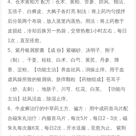
4、苍术黄柏方 配方：苍术、黄柏、苦参、防风、独活、
五倍子、白癣皮、大枫子各灯亮 制法：将上药均匀搅拌
后分装两个布袋，放入蒸笼内蒸热。用法：将上药敷于
皮损处，冷却后换另一热袋，交替热敷1小时左右，每日
1次，直至痊愈。
5、紫丹银屑胶囊 【成 份】紫硇砂、决明子、附子
（制）、干姜、桂枝、白术、白芍、黄芪、丹参、降
香、淀粉。【功能主治】养血祛风，润燥止痒。用于血
虚风燥所致的银屑病。肤痒颗粒 【药物组成】苍耳子
（炒、去刺）、地肤子、川芎、红花、白英。 【功能与
主治】祛风活血，除湿止痒。
6、牛皮癣治疗的中草药土方、偏方： 用中成药首乌片配
合磁朱丸治疗：内服首乌片，每次5片，每日2－3次，磁
朱丸每次服6克，每日2次，开水送服，至愈为止。 紫荆