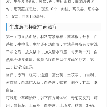
皮、生半夏各9克，斑蝥3克，共研细粉，白酒浸透调
匀，用药蘸搽患处。 斑蝥10个，肉桂、高良姜、细辛各
1．5克，白酒150毫升。
牛皮癣怎样配中药治疗
第一：凉血活血汤。材料有紫草根，茜草根，丹参，白
茅根，生槐花，生地还有鸡血藤，方法是将所有食材洗
干净之后，放入锅中，加入清水煎服，每天喝一剂，自
然就会恢复健康。这是治疗血热型牛皮藓的疗方。第
二：祛湿活血汤。
当归，赤芍，红花，连翘，蒲公英，土茯苓，白吉利，
何首乌，白花蛇舌草，白癣皮，蝉衣，荆芥，甘草，桑
白皮。
可以用中草药治疗，以下两方可试试：野菊花洗剂：药
用：野菊花、土茯苓、白鲜皮、土瑾皮、枯矾、朴硝、