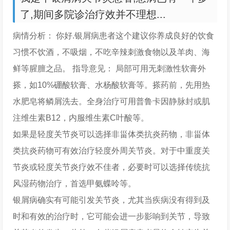
了,期间多院诊治疗效并不理想...
病情分析： 你好.银屑病患者这个建议你养成良好的饮食
习惯不饮酒，不吸烟，不吃辛辣刺激食物以及羊肉、海
鲜等腥膻之品。 指导意见： 局部可用无刺激性软膏外
搽，如10%硼酸软膏、水杨酸软膏等。搽药前，先用热
水肥皂将鳞屑洗去。全身治疗可用普鲁卡因静脉封或肌
注维生素B12，内服维生素C叶酸等。
如果是轻度关节炎可以选择非甾体类抗炎药物，非甾体
类抗炎药物可有效治疗轻度外周关节炎。对于中重度关
节炎或轻度关节炎疗效不佳者，必要时可以选择传统抗
风湿药物治疗，首选甲氨蝶呤等。
银屑病确实有可能引发关节炎，尤其当疾病没有得到及
时和有效的治疗时，它可能会进一步影响到关节，导致