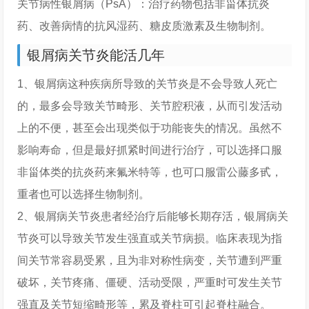
关节病性银屑病（PsA）：治疗药物包括非甾体抗炎
药、改善病情的抗风湿药、糖皮质激素及生物制剂。
银屑病关节炎能活几年
1、银屑病这种疾病所导致的关节炎是不会导致人死亡
的，最多会导致关节畸形、关节腔积液，从而引发活动
上的不便，甚至会出现类似于功能丧失的情况。虽然不
影响寿命，但是最好抓紧时间进行治疗，可以选择口服
非甾体类的抗炎药来氟米特等，也可口服雷公藤多甙，
重者也可以选择生物制剂。
2、银屑病关节炎患者经治疗后能够长期存活，银屑病关
节炎可以导致关节发生强直或关节病损。临床表现为指
间关节常容易受累，且为非对称性病变，关节遭到严重
破坏，关节疼痛、僵硬、活动受限，严重时可发生关节
强直及关节短缩畸形等，累及脊柱可引起脊柱融合。