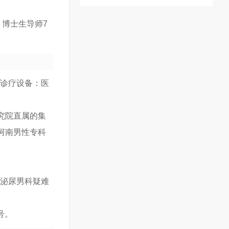
、博士生导师7
的诊疗设备：医
究院直属的集
河南男性专科
原泌尿男科疑难
号。