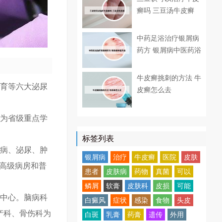
癣吗 三豆汤牛皮癣
中药足浴治疗银屑病
药方 银屑病中医药浴
牛皮癣挑刺的方法 牛
不育等六大泌尿
皮癣怎么去
科为省级重点学
标签列表
年病、泌尿、肿
银屑病
治疗
牛皮癣
医院
皮肤
有高级病房和普
患者
皮肤病
药物
真菌
可以
鳞屑
软膏
皮肤科
皮损
可能
究中心。脑病科
白癜风
症状
感染
食物
头皮
产科、骨伤科为
白斑
乳膏
药膏
遗传
外用