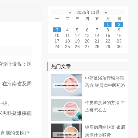
«
2025年11月
»
一
二
三
四
五
六
日
1
2
3
4
5
6
7
8
9
10
11
12
13
14
15
16
17
18
19
20
21
22
23
24
25
26
27
28
29
30
的诊疗设备：医
热门文章
中药足浴治疗银屑病
，在河南省及周
药方 银屑病中医药浴
牛皮癣挑刺的方法 牛
一些。
皮癣怎么去
尿男科疑难疾病
银屑病用啥软膏 银屑
院直属的集医疗
病涂什么软膏