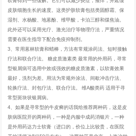
软膏得到一些缓解。它们可以减少炎症，瘙痒，并延缓
皮肤细胞生长的速度。这类护肤软膏包括类固醇霜、保
湿剂、水杨酸、地蒽酚、维甲酸，卡泊三醇和煤焦油。
此外还可以采用光疗、激光治疗等物理疗法，严重情况
需要在医生指导下配合免疫抑制剂。
3、常用蒽林软膏和蜡棒，方法有常规涂药法、短时接触
疗法和联合疗法。 糖皮质激素类 最常用的外用药，寻常
型银屑病可选用中效或强效的糖皮质激素，以软膏效果
最好，洗剂为差。用法为常规外涂法、间歇冲击疗法、
轮换疗法、封包疗法、联合疗法。 维A酸类药 适用于寻
常型斑块状银屑病。
4、如果是寻常型的牛皮癣的话我给推荐两种药，这是皮
肤病医院开的两种药，一种是内服中成药消银片，一种
是外用药达力士软膏（进口的，价位上比较贵，在医院