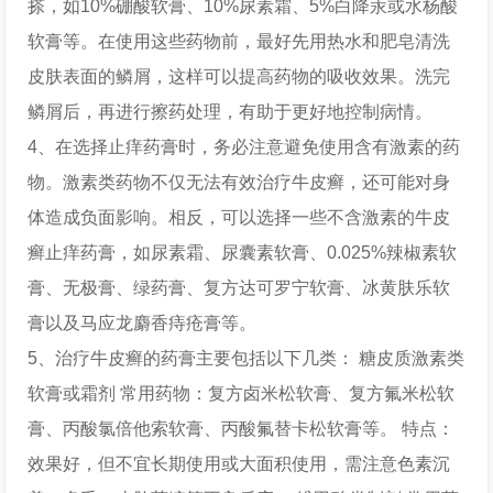
搽，如10%硼酸软膏、10%尿素霜、5%白降汞或水杨酸
软膏等。在使用这些药物前，最好先用热水和肥皂清洗
皮肤表面的鳞屑，这样可以提高药物的吸收效果。洗完
鳞屑后，再进行擦药处理，有助于更好地控制病情。
4、在选择止痒药膏时，务必注意避免使用含有激素的药
物。激素类药物不仅无法有效治疗牛皮癣，还可能对身
体造成负面影响。相反，可以选择一些不含激素的牛皮
癣止痒药膏，如尿素霜、尿囊素软膏、0.025%辣椒素软
膏、无极膏、绿药膏、复方达可罗宁软膏、冰黄肤乐软
膏以及马应龙麝香痔疮膏等。
5、治疗牛皮癣的药膏主要包括以下几类： 糖皮质激素类
软膏或霜剂 常用药物：复方卤米松软膏、复方氟米松软
膏、丙酸氯倍他索软膏、丙酸氟替卡松软膏等。 特点：
效果好，但不宜长期使用或大面积使用，需注意色素沉