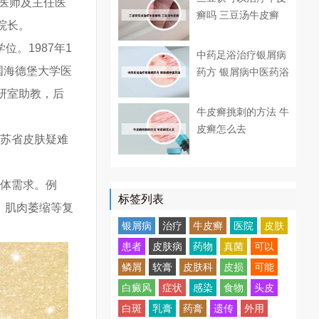
任医师及主任医
癣吗 三豆汤牛皮癣
院长。
位。1987年1
中药足浴治疗银屑病
德国海德堡大学医
药方 银屑病中医药浴
教研室助教，后
牛皮癣挑刺的方法 牛
皮癣怎么去
江苏省皮肤疑难
具体需求。例
标签列表
、肌肉萎缩等复
银屑病
治疗
牛皮癣
医院
皮肤
患者
皮肤病
药物
真菌
可以
鳞屑
软膏
皮肤科
皮损
可能
白癜风
症状
感染
食物
头皮
白斑
乳膏
药膏
遗传
外用