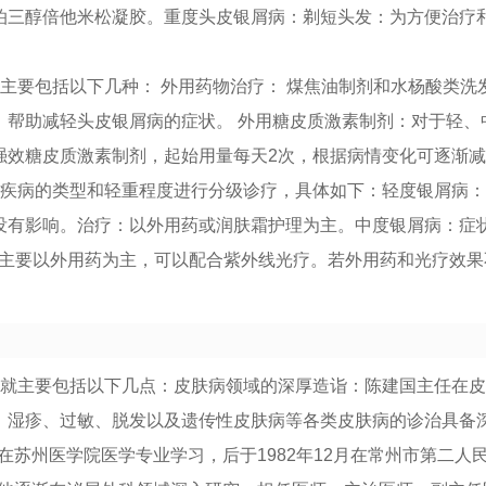
泊三醇倍他米松凝胶。重度头皮银屑病：剃短头发：为方便治疗
主要包括以下几种： 外用药物治疗： 煤焦油制剂和水杨酸类洗
，帮助减轻头皮银屑病的症状。 外用糖皮质激素制剂：对于轻、
强效糖皮质激素制剂，起始用量每天2次，根据病情变化可逐渐减
据疾病的类型和轻重程度进行分级诊疗，具体如下：轻度银屑病
没有影响。治疗：以外用药或润肤霜护理为主。中度银屑病：症
疗：主要以外用药为主，可以配合紫外线光疗。若外用药和光疗效
成就主要包括以下几点：皮肤病领域的深厚造诣：陈建国主任在
、湿疹、过敏、脱发以及遗传性皮肤病等各类皮肤病的诊治具备
月起在苏州医学院医学专业学习，后于1982年12月在常州市第二人