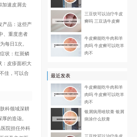
和加速皮屑去
三豆饮可以治疗牛皮
癣吗 三豆汤牛皮癣
发产品：这些产
中、重度患者
牛皮癣能吃牛肉和羊
为每日1次。
肉吗 牛皮癣可以吃羊
肉不
：症状：红斑鳞
状：皮疹面积大
果不佳，可以合
最近发表
牛皮癣能吃牛肉和羊
肉吗 牛皮癣可以吃羊
肉不
皮肤科领域深耕
银屑病用啥软膏 银屑
深厚的造诣。
病涂什么软膏
民医院担任外科
三豆饮可以治疗牛皮