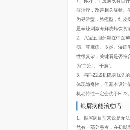
1、你好，牛皮癣没有百
症治疗，改善相关症状。
为寻常型，脓疱型，红皮
忌辛辣刺激海鲜烧烤饮食
2、八宝五胆药墨在中医
病、荨麻疹、皮炎、湿疹
性很复杂，关键看是否符
为“白疕”、“干癣”。
3、与F-22战机隐身优
体现隐身性，但基本设计
机动特性一定会优于F-22
银屑病能治愈吗
1、银屑病目前来说是无
然有一部分患者，在初期