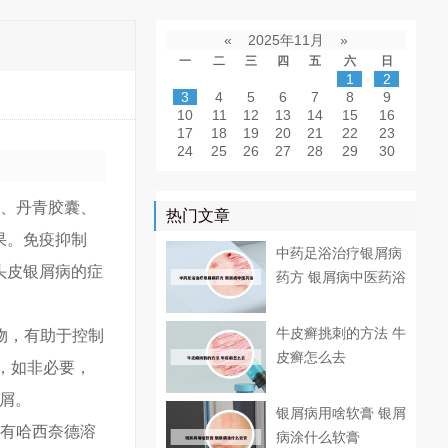
«
2025年11月
»
一
二
三
四
五
六
日
1
2
3
4
5
6
7
8
9
10
11
12
13
14
15
16
17
18
19
20
21
22
23
24
25
26
27
28
29
30
粒、丹青胶囊、
热门文章
果。免疫抑制
中药足浴治疗银屑病
头皮银屑病的症
药方 银屑病中医药浴
牛皮癣挑刺的方法 牛
物，有助于控制
皮癣怎么去
，如非必要，
鳞屑。
银屑病用啥软膏 银屑
物有哈西奈德溶
病涂什么软膏