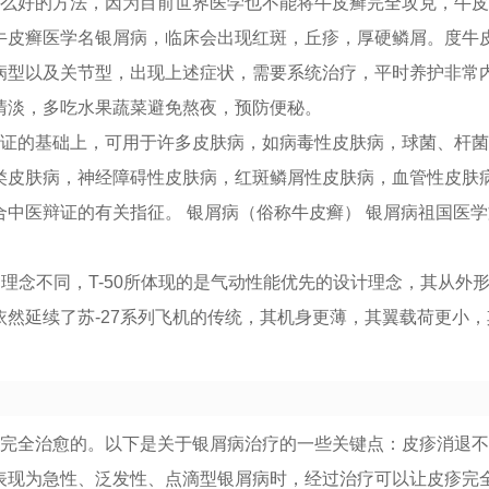
什么好的方法，因为目前世界医学也不能将牛皮癣完全攻克，牛
牛皮癣医学名银屑病，临床会出现红斑，丘疹，厚硬鳞屑。度牛
病型以及关节型，出现上述症状，需要系统治疗，平时养护非常
清淡，多吃水果蔬菜避免熬夜，预防便秘。
辩证的基础上，可用于许多皮肤病，如病毒性皮肤病，球菌、杆
类皮肤病，神经障碍性皮肤病，红斑鳞屑性皮肤病，血管性皮肤
合中医辩证的有关指征。 银屑病（俗称牛皮癣） 银屑病祖国医
先的理念不同，T-50所体现的是气动性能优先的设计理念，其从外
依然延续了苏-27系列飞机的传统，其机身更薄，其翼载荷更小
。
法完全治愈的。以下是关于银屑病治疗的一些关键点：皮疹消退
表现为急性、泛发性、点滴型银屑病时，经过治疗可以让皮疹完