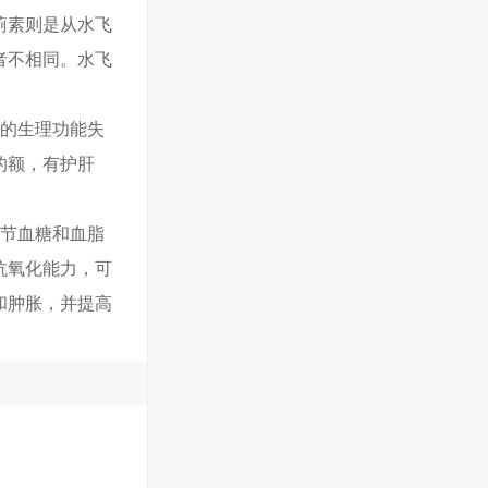
蓟素则是从水飞
者不相同。水飞
脏的生理功能失
的额，有护肝
调节血糖和血脂
抗氧化能力，可
和肿胀，并提高