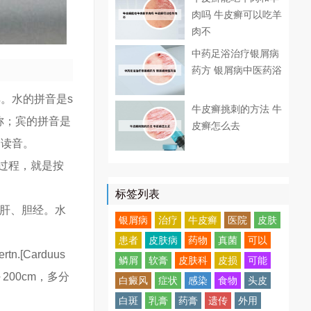
肉吗 牛皮癣可以吃羊
肉不
中药足浴治疗银屑病
药方 银屑病中医药浴
解。水的拼音是s
牛皮癣挑刺的方法 牛
名称；宾的拼音是
皮癣怎么去
和读音。
的过程，就是按
标签列表
归肝、胆经。水
银屑病
治疗
牛皮癣
医院
皮肤
患者
皮肤病
药物
真菌
可以
n.[Carduus
鳞屑
软膏
皮肤科
皮损
可能
200cm，多分
白癜风
症状
感染
食物
头皮
白斑
乳膏
药膏
遗传
外用