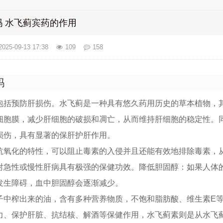
 水飞蓟宾药的作用
2025-09-13 17:38
109
158
吗
包括预防肝损伤。水飞蓟是一种具有悠久药用历史的草本植物，
细胞膜，减少肝细胞的破损和凋亡，从而维持肝细胞的稳定性。
损伤，具有显著的保肝护肝作用。
抗氧化的特性，可以阻止毒素的入侵并且还能有效地排除毒素，
对急性或慢性肝病具有极强的保健功效。降低胆固醇：如果人体
发生障碍，血中胆固醇会逐渐减少。
子中榨出来的油，含有多种营养物质，不饱和脂肪酸、维生素E
力、保护肝脏、抗结核、解酒等保健作用，水飞蓟素则是从水飞