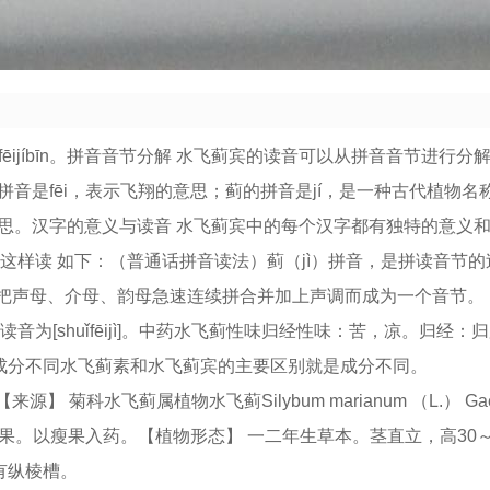
ǐfēijíbīn。拼音音节分解 水飞蓟宾的读音可以从拼音音节进行分
的拼音是fēi，表示飞翔的意思；蓟的拼音是jí，是一种古代植物
意思。汉字的意义与读音 水飞蓟宾中的每个汉字都有独特的意义
这样读 如下：（普通话拼音读法）蓟（jì）拼音，是拼读音节
 把声母、介母、韵母急速连续拼合并加上声调而成为一个音节。
音为[shuǐfēijì]。中药水飞蓟性味归经性味：苦，凉。归经：
成分不同水飞蓟素和水飞蓟宾的主要区别就是成分不同。
【来源】 菊科水飞蓟属植物水飞蓟Silybum marianum （L.） Gaert
全草及瘦果。以瘦果入药。【植物形态】 一二年生草本。茎直立，高30～
有纵棱槽。