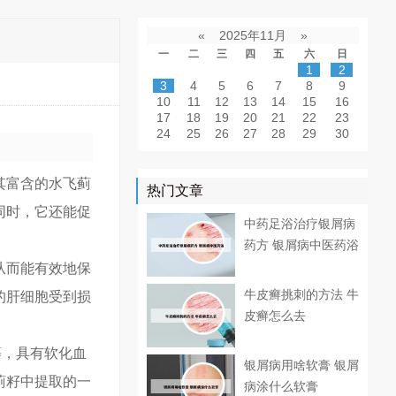
«
2025年11月
»
一
二
三
四
五
六
日
1
2
3
4
5
6
7
8
9
10
11
12
13
14
15
16
17
18
19
20
21
22
23
24
25
26
27
28
29
30
其富含的水飞蓟
热门文章
同时，它还能促
中药足浴治疗银屑病
药方 银屑病中医药浴
从而能有效地保
牛皮癣挑刺的方法 牛
的肝细胞受到损
皮癣怎么去
等，具有软化血
银屑病用啥软膏 银屑
蓟籽中提取的一
病涂什么软膏