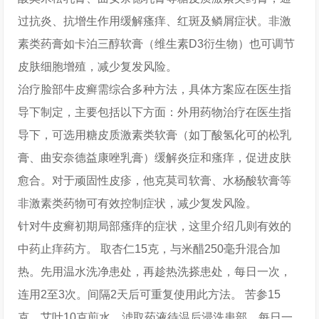
过抗炎、抗增生作用缓解瘙痒、红斑及鳞屑症状。非激
素类药膏如卡泊三醇软膏（维生素D3衍生物）也可调节
皮肤细胞增殖，减少复发风险。
治疗脸部牛皮癣需综合多种方法，具体方案应在医生指
导下制定，主要包括以下方面：外用药物治疗在医生指
导下，可选用糖皮质激素类软膏（如丁酸氢化可的松乳
膏、曲安奈德益康唑乳膏）缓解炎症和瘙痒，促进皮肤
愈合。对于顽固性皮疹，他克莫司软膏、水杨酸软膏等
非激素类药物可有效控制症状，减少复发风险。
针对牛皮癣初期局部瘙痒的症状，这里介绍几则有效的
中药止痒药方。 取杏仁15克，与米醋250毫升混合加
热。先用温水洗净患处，再趁热洗搽患处，每日一次，
连用2至3次。间隔2天后可重复使用此方法。 苦参15
克，艾叶10克煎水。滤取药液待温后浸洗患部，每日一