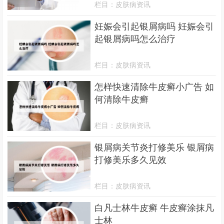
栏目：
皮肤病资讯
妊娠会引起银屑病吗 妊娠会引
起银屑病吗怎么治疗
栏目：
皮肤病资讯
怎样快速清除牛皮癣小广告 如
何清除牛皮癣
栏目：
皮肤病资讯
银屑病关节炎打修美乐 银屑病
打修美乐多久见效
栏目：
皮肤病资讯
白凡士林牛皮癣 牛皮癣涂抹凡
士林