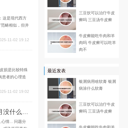
三豆饮可以治疗牛皮
：这是现代西方
癣吗 三豆汤牛皮癣
”范畴相似，但并
，是一种常见的
牛皮癣能吃牛肉和羊
中，“牛皮癣”并
025-11-02 19:12
肉吗 牛皮癣可以吃羊
肉不
的皮损是比较特殊
最近发表
病患者的心理造
银屑病用啥软膏 银屑
性太大的药物进
病涂什么软膏
可能造成面部皮
025-11-02 19:02
三豆饮可以治疗牛皮
银屑病用药一个月还新出 银屑病用药一个月没什么变化
癣吗 三豆汤牛皮癣
情... 问题分
牛皮癣能吃牛肉和羊