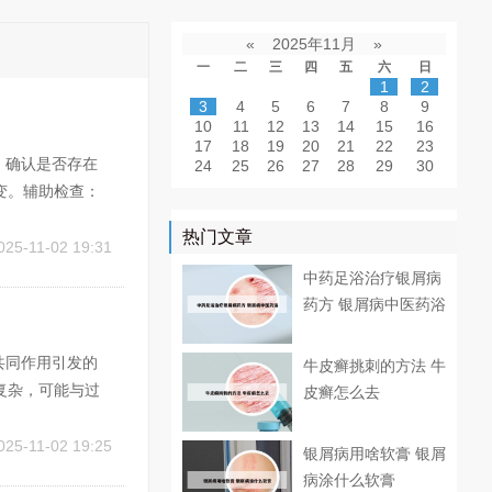
«
2025年11月
»
一
二
三
四
五
六
日
1
2
3
4
5
6
7
8
9
10
11
12
13
14
15
16
17
18
19
20
21
22
23
，确认是否存在
24
25
26
27
28
29
30
变。辅助检查：
湿因子检测排除
热门文章
瑰糠疹等，通过
025-11-02 19:31
中药足浴治疗银屑病
药方 银屑病中医药浴
共同作用引发的
牛皮癣挑刺的方法 牛
复杂，可能与过
皮癣怎么去
，接触尘螨、宠
发作，需通过过
025-11-02 19:25
银屑病用啥软膏 银屑
病涂什么软膏