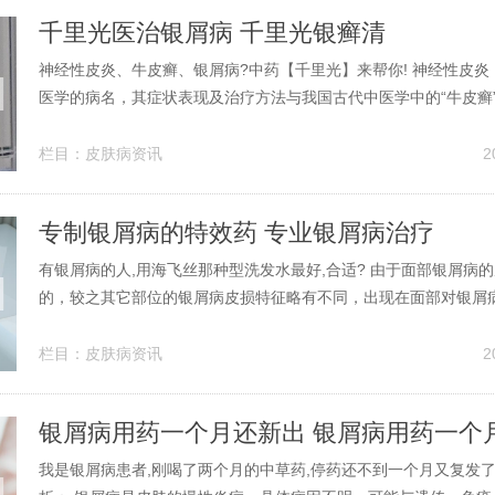
千里光医治银屑病 千里光银癣清
神经性皮炎、牛皮癣、银屑病?中药【千里光】来帮你! 神经性皮炎
医学的病名，其症状表现及治疗方法与我国古代中医学中的“牛皮癣
非完全相同。神经性皮炎主要表现为阵发性皮肤瘙痒和皮肤苔藓化
慢性皮肤神经功能障碍性皮肤病。牛皮癣（中医学概念）：在中医学
栏目：
皮肤病资讯
2
非指现代医学中的银屑...
专制银屑病的特效药 专业银屑病治疗
有银屑病的人,用海飞丝那种型洗发水最好,合适? 由于面部银屑病
的，较之其它部位的银屑病皮损特征略有不同，出现在面部对银屑
成很大的负担，且在治疗时选用的药物需慎重。不要用对皮肤刺激
行治疗。特别是西医的外用药，千万不可随意涂抹于脸部患处，很
栏目：
皮肤病资讯
2
肤不良反应。有银屑病的话最...
我是银屑病患者,刚喝了两个月的中草药,停药还不到一个月又复发了,心