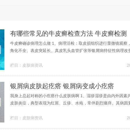
有哪些常见的牛皮癣检查方法 牛皮癣检测
牛皮癣确诊病理怎么做 1、病理活检：取皮损组织进行显微镜观察
角化不全、表皮突延长、真皮乳头血管扩张等银屑病特征性病理改
血常规可排除感染或贫血；肝肾功能检查评估药物代谢能力；类风
其他关节炎类型。确诊需排除其他疾病：如脂溢性皮炎、湿疹或玫
栏目：
皮肤病资讯
2
病理及实验室检查可明确鉴别。2...
银屑病皮肤起疙瘩 银屑病变成小疙瘩
我身上总起对称的小疙瘩什么皮肤病啊 1、湿疹湿疹是由内外因素
皮肤炎症，典型表现为红斑、丘疹、水疱，常伴剧烈瘙痒。其病因
敏原（如食物、花粉）、感染、内分泌失调或精神压力有关。例如
物毛发或食用海鲜后可能诱发。湿疹的皮疹多呈对称分布，易反复
栏目：
皮肤病资讯
2
敏原检测或皮肤活检辅助诊断。2...