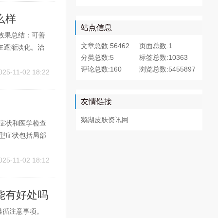
么样
站点信息
效果总结：可善
文章总数:56462
页面总数:1
在逐渐淡化。治
分类总数:5
标签总数:10363
现轻微鼻炎、脚
评论总数:160
浏览总数:5455897
效果。2、通过近
025-11-02 18:22
友情链接
鹅湖皮肤资讯网
症状和医学检查
型症状包括局部
多为直接接触患
与以下疾病或情
025-11-02 18:12
能有好处吗
遵循注意事项。