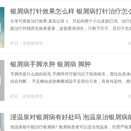
银屑病打针效果怎么样 银屑病打针治疗怎
分享可善挺治疗效果,真实记录 1、月起的两个小点皮损已消。治疗
挺治疗对我而言效果显著，皮损逐渐消失，只剩下印子，且印子也
疗后，睡眠质量得到提升，体力也有所恢复。副作用方面，主要出
部真菌感染和药物浓度快代谢完时的疲劳感，但均不影响整体治疗
栏目：
皮肤病资讯
2
一年来的可善挺治疗和生活习...
银屑病手脚水肿 银屑病 脚肿
手脚痒是什么病的前兆 手脚痒痒可能与以下疾病相关，需结合具体
综合判断： 手足癣由皮肤癣菌感染手足部位引发，具有传染性。典
皮肤出现水疱、丘疹、糜烂或脱屑，同时伴有明显瘙痒。感染途径
者皮肤或接触被污染的物品（如毛巾、鞋袜）。手心脚心发痒可能
栏目：
皮肤病资讯
2
况相关： 皮肤疾病手足癣等真...
浸温泉对银屑病有好处吗 泡温泉治银屑病
泡温泉能不能治疗银屑病? 银屑病患者可以适当泡温泉，但需严格