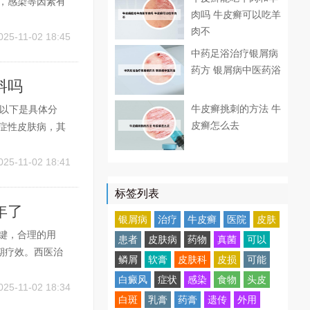
，感染等因素有
肉吗 牛皮癣可以吃羊
，目前都是对症治
肉不
一般会导致成瘾
025-11-02 18:45
中药足浴治疗银屑病
药方 银屑病中医药浴
料吗
牛皮癣挑刺的方法 牛
。以下是具体分
皮癣怎么去
症性皮肤病，其
屑性红斑。这一
正确答案：银屑病
025-11-02 18:41
标签列表
年了
银屑病
治疗
牛皮癣
医院
皮肤
键，合理的用
患者
皮肤病
药物
真菌
可以
期疗效。西医治
鳞屑
软膏
皮肤科
皮损
可能
影响整体健康，
白癜风
症状
感染
食物
头皮
有营养，不必刻
025-11-02 18:34
白斑
乳膏
药膏
遗传
外用