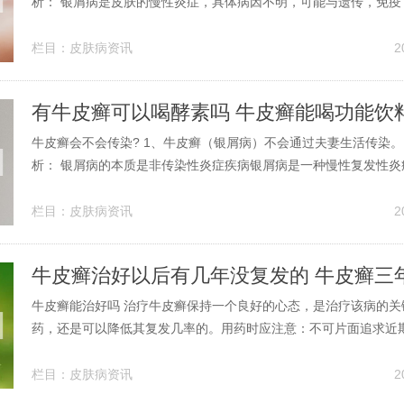
析： 银屑病是皮肤的慢性炎症，具体病因不明，可能与遗传，免疫
关，目前并没有彻底治愈的办法。 意见建议： 无论中药还是西药
疗，没有远期效果。一停药就复发，不是对生物制剂产生依赖性。
栏目：
皮肤病资讯
2
的药物，在停药或...
有牛皮癣可以喝酵素吗 牛皮癣能喝功能饮
牛皮癣会不会传染? 1、牛皮癣（银屑病）不会通过夫妻生活传染
析： 银屑病的本质是非传染性炎症疾病银屑病是一种慢性复发性炎
核心病理机制是免疫系统异常激活导致皮肤细胞过度增殖，形成鳞
过程不涉及病毒、细菌或真菌等病原体，因此不具备传染性。2、
栏目：
皮肤病资讯
2
不会传染。解释：银屑病是一...
牛皮癣治好以后有几年没复发的 牛皮癣三
牛皮癣能治好吗 治疗牛皮癣保持一个良好的心态，是治疗该病的关
药，还是可以降低其复发几率的。用药时应注意：不可片面追求近
疗虽然快捷，但是容易复发。选用中医治疗比较好。虽然慢但是不
副作用少，远期疗效好。平时要生活有规律，多加锻炼，饮食清淡
栏目：
皮肤病资讯
2
意忌口。目前银屑病（牛皮癣）尚无...