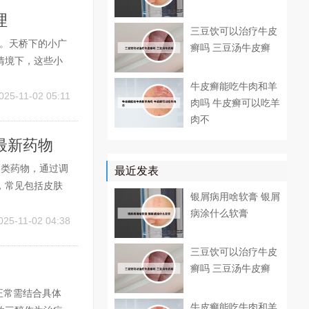
理
三豆饮可以治疗牛皮
用。天桥下的小广
癣吗 三豆汤牛皮癣
情境下，这些小
紧急服务信息：
牛皮癣能吃牛肉和羊
小广告可能提供
025-11-02 05:11
肉吗 牛皮癣可以吃羊
肉不
最新药物
酸类药物，通过调
最近发表
，常见包括皮肤
银屑病用啥软膏 银屑
可能增加骨质疏
病涂什么软膏
物如布洛芬、美
025-11-02 04:38
三豆饮可以治疗牛皮
癣吗 三豆汤牛皮癣
正常需结合具体
牛皮癣能吃牛肉和羊