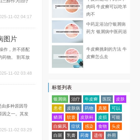
泊三醇作为治疗
肉吗 牛皮癣可以吃羊
瘙痒、肿胀等。
肉不
持续不缓解，需
025-11-02 04:17
中药足浴治疗银屑病
药方 银屑病中医药浴
病图片
牛皮癣挑刺的方法 牛
操作，并不搭配
皮癣怎么去
药物。 割耳放
会因患者的年龄
然这种方法可以
025-11-02 03:48
标签列表
银屑病
治疗
牛皮癣
医院
皮肤
是由多种原因导
患者
皮肤病
药物
真菌
可以
原因之一。其发
鳞屑
软膏
皮肤科
皮损
可能
菌过度增殖会刺
白癜风
症状
感染
食物
头皮
量头皮屑。2、头
025-11-02 03:29
白斑
乳膏
药膏
遗传
外用