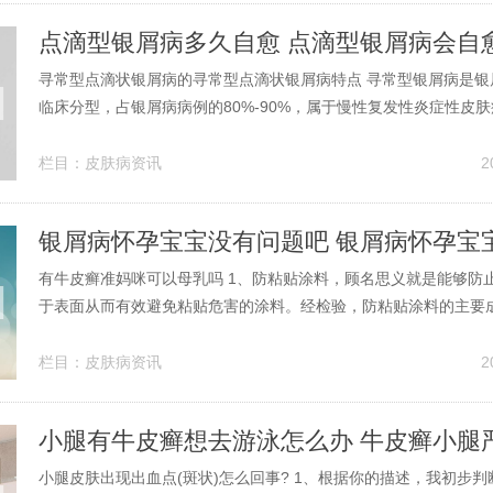
点滴型银屑病多久自愈 点滴型银屑病会自
寻常型点滴状银屑病的寻常型点滴状银屑病特点 寻常型银屑病是银
临床分型，占银屑病病例的80%-90%，属于慢性复发性炎症性皮
为皮肤角质形成细胞过度增殖与异常分化，伴随免疫系统失调引发
应。临床表现分为两型：急性点滴状银屑病：多由链球菌感染（如
栏目：
皮肤病资讯
2
炎）诱发，儿童及青少年高发。...
有牛皮癣准妈咪可以母乳吗 1、防粘贴涂料，顾名思义就是能够防
于表面从而有效避免粘贴危害的涂料。经检验，防粘贴涂料的主要
种：防粘贴原料，纳米助剂，特定成膜物质，妈咪助剂，颜料，溶
患有牛皮癣的妈妈，是可以给孩子喂奶的，即使是哺乳期牛皮癣复
栏目：
皮肤病资讯
2
吃治疗牛皮癣的药，都是可以给孩...
小腿有牛皮癣想去游泳怎么办 牛皮癣小腿
小腿皮肤出现出血点(斑状)怎么回事? 1、根据你的描述，我初步