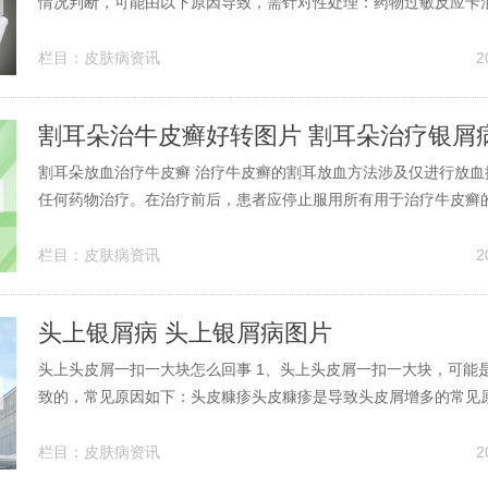
情况判断，可能由以下原因导致，需针对性处理：药物过敏反应卡
银屑病的维生素D3衍生物，可能引发过敏反应，表现为皮肤发红、
此类反应通常短暂，但若症状严重（如大面积红肿、呼吸困难）或
栏目：
皮肤病资讯
2
立即停药并就医，避免延误治疗...
割耳朵治牛皮癣好转图片 割耳朵治疗银屑
割耳朵放血治疗牛皮癣 治疗牛皮癣的割耳放血方法涉及仅进行放血
任何药物治疗。在治疗前后，患者应停止服用所有用于治疗牛皮癣的
血的划割部位位于耳背降压沟上方，向外平移至耳轮背面。出血量
和体质而有所不同。中医割耳放血治疗牛皮癣的方法存在争议。虽
栏目：
皮肤病资讯
2
清热解毒和养颜排，但它仅作为...
头上银屑病 头上银屑病图片
头上头皮屑一扣一大块怎么回事 1、头上头皮屑一扣一大块，可能
致的，常见原因如下：头皮糠疹头皮糠疹是导致头皮屑增多的常见
生与马拉色菌定植、皮脂分泌异常及个体易感性密切相关。马拉色
激头皮，破坏角质层细胞的正常代谢，导致细胞异常脱落，形成大
栏目：
皮肤病资讯
2
皮出现大块类似头皮屑的物质，...