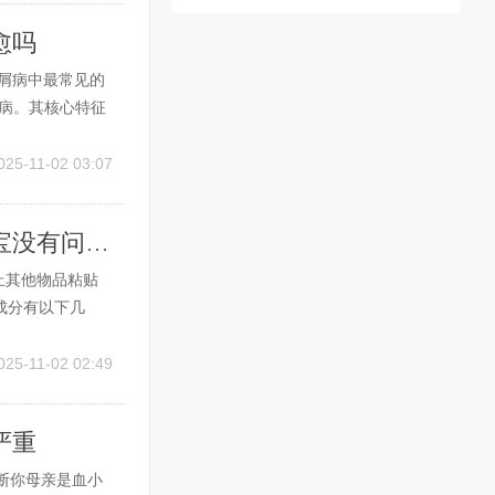
愈吗
屑病中最常见的
肤病。其核心特征
的慢性炎症反
扁桃体炎、咽
025-11-02 03:07
银屑病怀孕宝宝没有问题吧 银屑病怀孕宝宝没有问题吧会传染吗
止其他物品粘贴
成分有以下几
剂及交联剂。2、
发，只要患者不
025-11-02 02:49
严重
判断你母亲是血小