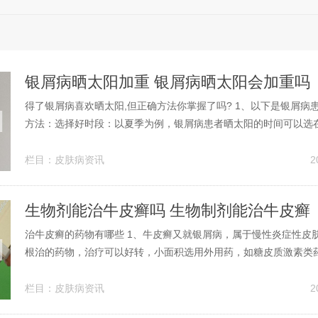
银屑病晒太阳加重 银屑病晒太阳会加重吗
得了银屑病喜欢晒太阳,但正确方法你掌握了吗? 1、以下是银屑病
方法：选择好时段：以夏季为例，银屑病患者晒太阳的时间可以选
一点和下午四点之后。这一时段阳光中的紫外线偏低，使人感到温
免晒伤加重牛皮癣病情。控制好日晒时长：长时间的日晒会导致银
栏目：
皮肤病资讯
2
燥、粗糙、起红疙瘩等。2、...
生物剂能治牛皮癣吗 生物制剂能治牛皮癣
治牛皮癣的药物有哪些 1、牛皮癣又就银屑病，属于慢性炎症性皮
根治的药物，治疗可以好转，小面积选用外用药，如糖皮质激素类
软膏，蒽林，他克莫司乳膏，皮损面积大可以选用口服药，甲氨蝶
维A酸类等药物。平时饮食注意辛辣食物少吃。2、治疗牛皮癣的药
栏目：
皮肤病资讯
2
药物主要包括外用药和内服药...