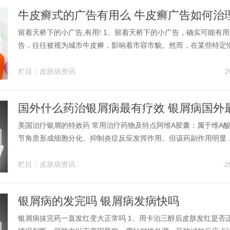
牛皮癣式的广告有用么 牛皮癣广告如何治
留着天桥下的小广告,有用! 1、留着天桥下的小广告，确实可能有
告，往往被视为城市牛皮癣，影响着市容市貌。然而，在某些特定
广告却可能发挥出意想不到的作用。以下是一些可能的情况：提供
在某些紧急情况下，如寻找临时住所、快速维修服务等，天桥下的
栏目：
皮肤病资讯
2
了一些即时可用的信息。2、...
国外什么药治银屑病最有疗效 银屑病国外
美国治疗银屑的特效药 常用治疗药物及特点阿维A胶囊：属于维A
节角质形成细胞分化、抑制炎症反应发挥作用。但该药副作用明显
黏膜干燥（如唇炎、结膜炎）、血脂升高、肝功能异常，长期使用
松风险，需严格监测血尿常规及肝肾功能。非甾体类抗炎药此类药
栏目：
皮肤病资讯
2
洛昔康等，可快速缓解关节疼痛...
银屑病的发完吗 银屑病发病快吗
银屑病抹完药一直发红变大正常吗 1、用卡泊三醇后皮肤发红是否