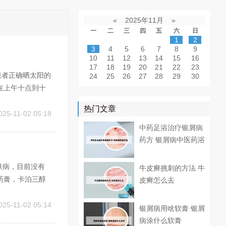
«
2025年11月
»
一
二
三
四
五
六
日
1
2
3
4
5
6
7
8
9
10
11
12
13
14
15
16
17
18
19
20
21
22
23
患者正确晒太阳的
24
25
26
27
28
29
30
在上午十点到十
暖柔和，可以避
热门文章
屑病患者肌肤枯
025-11-02 05:18
中药足浴治疗银屑病
药方 银屑病中医药浴
肤病，目前没有
牛皮癣挑刺的方法 牛
药膏，卡泊三醇
皮癣怎么去
呤片，雷公藤，
物 治疗牛皮癣的
025-11-02 05:14
银屑病用啥软膏 银屑
病涂什么软膏