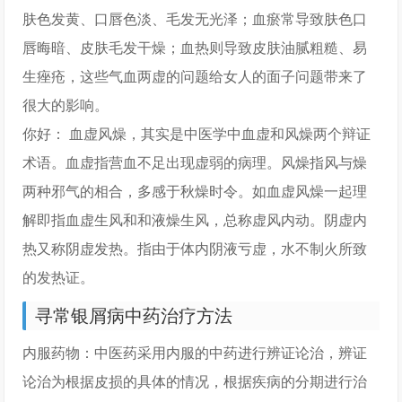
肤色发黄、口唇色淡、毛发无光泽；血瘀常导致肤色口
唇晦暗、皮肤毛发干燥；血热则导致皮肤油腻粗糙、易
生痤疮，这些气血两虚的问题给女人的面子问题带来了
很大的影响。
你好： 血虚风燥，其实是中医学中血虚和风燥两个辩证
术语。血虚指营血不足出现虚弱的病理。风燥指风与燥
两种邪气的相合，多感于秋燥时令。如血虚风燥一起理
解即指血虚生风和和液燥生风，总称虚风内动。阴虚内
热又称阴虚发热。指由于体内阴液亏虚，水不制火所致
的发热证。
寻常银屑病中药治疗方法
内服药物：中医药采用内服的中药进行辨证论治，辨证
论治为根据皮损的具体的情况，根据疾病的分期进行治