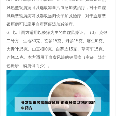
风热型银屑病可以选取凉血活血汤加减治疗，对于血虚
风燥型银屑病可以选取当归饮子加减治疗，对于血瘀型
银屑病可以应用血府逐瘀汤加减治疗。
6、以上两方适用以瘙痒为主的血虚风燥证。（3） 克银
二号方：生地30克、玄参15克、丹参15克、麻仁l0克、
大青叶15克、山豆根l0克、白藓皮15克、草河车15克、
连翘15克。本方适用于血虚风燥的银屑病（主证：淡红
色斑疹、鳞屑薄而少）。