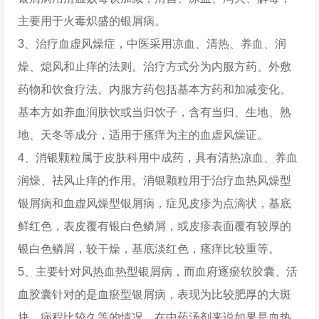
主要用于火毒炽盛的银屑病。
3、治疗血虚风燥症，中医采用凉血、清热、养血、润
燥、熄风和止痒的法则。治疗方式分为内服方药、外敷
药物和饮食疗法。内服方药包括基本方药和加减变化。
基本方如养血润肤饮或当归饮子，含有当归、生地、熟
地、天冬等成分，适用于瘙痒为主的血虚风燥证。
4、消银颗粒属于皮肤科用中成药，具有清热凉血、养血
润燥、祛风止痒的作用。消银颗粒用于治疗血热风燥型
银屑病和血虚风燥型银屑病，症见皮疹为点滴状，基底
鲜红色，表皮覆有银白色鳞屑，或皮疹表面覆有较厚的
银白色鳞屑，较干燥，基底淡红色，瘙痒比较重等。
5、主要针对风热血热型银屑病，而血府逐瘀软胶囊、活
血胶囊针对的是血瘀型银屑病，表现为比较肥厚的大斑
块、病程比较久等的情况。在中药汤剂来说如果是血热