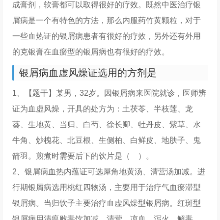
成膏剂，软膏都可以取得很好的疗效。既然中医治疗银
屑病是一个有特色的方法，那么内服药竹黄颗粒，对于
一些血热证的银屑病患者有很好的疗效，另外还有外用
的克银膏在血瘀型的银屑病也有很好的疗效。
银屑病血虚风燥证选用的方剂是
1、【题干】某男，32岁。因银屑病来医院就诊，医师辨
证为血虚风燥，开具的处方为：土茯苓、半枝莲、龙
葵、生地黄、当归、白芍、徐长卿、牡丹皮、紫草、水
牛角、炒槐花、北豆根、生侧柏、白鲜皮、地肤子、鬼
箭羽。煎煮时需要后下的饮片是（ ）。
2、银屑病血热内蕴证可选犀角地黄汤、清营汤加减。进
行期银屑病选用桃红四物汤，主要用于治疗气血瘀滞型
银屑病。当归饮子主要治疗血虚风燥型银屑病。红斑型
银屑病用清瘟败毒饮加减，清营、凉血、泻火、解毒，