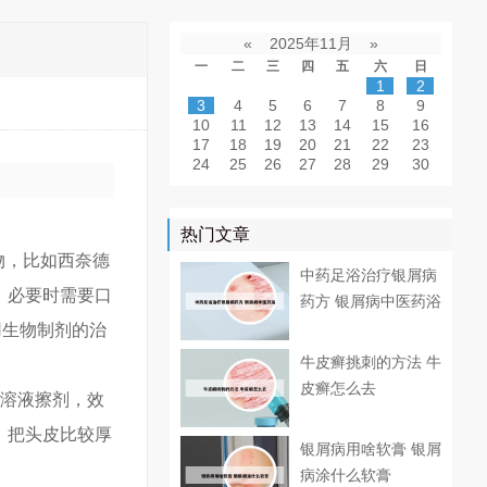
«
2025年11月
»
一
二
三
四
五
六
日
1
2
3
4
5
6
7
8
9
10
11
12
13
14
15
16
17
18
19
20
21
22
23
24
25
26
27
28
29
30
热门文章
物，比如西奈德
中药足浴治疗银屑病
，必要时需要口
药方 银屑病中医药浴
用生物制剂的治
牛皮癣挑刺的方法 牛
皮癣怎么去
的溶液擦剂，效
，把头皮比较厚
银屑病用啥软膏 银屑
病涂什么软膏