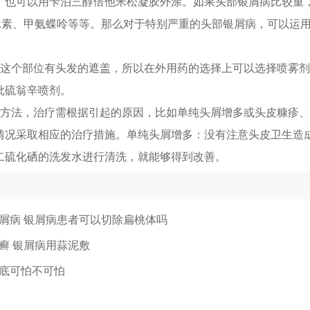
，也可以用卡泊三醇倍他米松凝胶外涂。如果头部银屑病比较重
孢素、甲氨蝶呤等等。那么对于特别严重的头部银屑病，可以运
部这个部位有头发的遮盖，所以在外用药的选择上可以选择喷雾
吡硫翁辛喷剂。
的方法，治疗需根据引起的原因，比如单纯头屑增多或头皮糠疹
情况采取相应的治疗措施。单纯头屑增多：没有注意头皮卫生造
二硫化硒的洗发水进行清洗，就能够得到改善。
屑病 银屑病患者可以切除扁桃体吗
癣 银屑病用蒜泥敷
底可怕不可怕