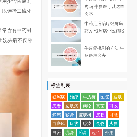
选用少含防腐剂
肉吗 牛皮癣可以吃羊
可以选择二硫化
肉不
中药足浴治疗银屑病
且常含有中药材
药方 银屑病中医药浴
上洗头后不仅需
牛皮癣挑刺的方法 牛
。
皮癣怎么去
标签列表
银屑病
治疗
牛皮癣
医院
皮肤
患者
皮肤病
药物
真菌
可以
鳞屑
软膏
皮肤科
皮损
可能
白癜风
症状
感染
食物
头皮
白斑
乳膏
药膏
遗传
外用