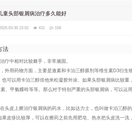
儿童头部银屑病治疗多久能好
2025-03-30 23:02
431
158
方法
的治疗中相对比较棘手，非常顽固。
疗，外用药物方面，主要是激素和卡泊三醇搽剂等维生素D3衍生
，也可以用卡泊三醇倍他米松凝胶外涂。如果头部银屑病比较重
孢素、甲氨蝶呤等等。那么对于特别严重的头部银屑病，可以运
以在头皮上擦治疗银屑病的药水，比如达力士，也叫做卡泊三醇
如果皮疹比较厚，可以在擦药之前先用肥皂、热水把头皮洗一洗
。