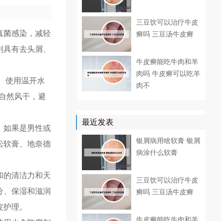
三豆饮可以治疗牛皮
真菌感染，减轻
癣吗 三豆汤牛皮癣
剂具有去头屑、
牛皮癣能吃牛肉和羊
肉吗 牛皮癣可以吃羊
 使用温开水
肉不
发自然风干，避
最近发表
。如果是男性或
银屑病用啥软膏 银屑
松软膏、地奈德
病涂什么软膏
和的清洁力和天
三豆饮可以治疗牛皮
分、保湿和滋润
癣吗 三豆汤牛皮癣
皮护理。
牛皮癣能吃牛肉和羊