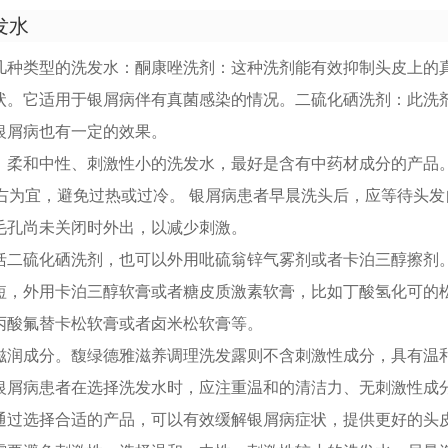
发水
几种类型的洗发水：酮康唑洗剂：这种洗剂能有效抑制头皮上的
状。它适用于银屑病伴有真菌感染的情况。二硫化硒洗剂：此洗
银屑病也有一定的效果。
、柔和中性、刺激性小的洗发水，最好是含有中药材成分的产品。
左右为宜，避免过热或过冷。 银屑病患者早晨洗头后，应等待头
毛孔尚未关闭时外出，以减少刺激。
括二硫化硒洗剂，也可以外用吡硫翁锌气雾剂或者卡泊三醇擦剂
短，外用卡泊三醇软膏或者糖皮质激素软膏，比如丁酸氢化可的
丙酸氟替卡松软膏或者卤米松软膏等。
滋润成分。馥绿德雅滋养调理洗发露则不含刺激性成分，具有温
银屑病患者在选择洗发水时，应注重温和的清洁力、无刺激性成
通过选择合适的产品，可以有效缓解银屑病症状，提供更好的头