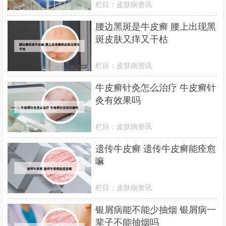
栏目：
皮肤病资讯
腰边黑斑是牛皮癣 腰上出现黑
斑皮肤又痒又干枯
栏目：
皮肤病资讯
牛皮癣针灸怎么治疗 牛皮癣针
灸有效果吗
栏目：
皮肤病资讯
遗传牛皮癣 遗传牛皮癣能痊愈
嘛
栏目：
皮肤病资讯
银屑病能不能少抽烟 银屑病一
辈子不能抽烟吗