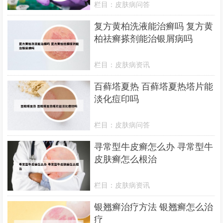
栏目：
皮肤病问答
复方黄柏洗液能治癣吗 复方黄
柏祛癣搽剂能治银屑病吗
栏目：
皮肤病资讯
百藓塔夏热 百藓塔夏热塔片能
淡化痘印吗
栏目：
皮肤病问答
寻常型牛皮癣怎么办 寻常型牛
皮肤癣怎么根治
栏目：
皮肤病资讯
银翘癣治疗方法 银翘癣怎么治
疗