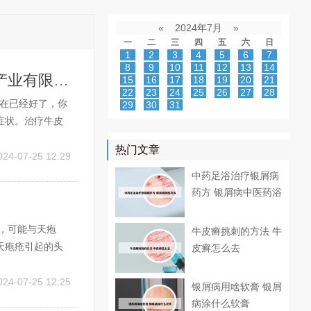
«
2024年7月
»
一
二
三
四
五
六
日
1
2
3
4
5
6
7
8
9
10
11
12
13
14
百姓藓草效果保障吗 百姓百草堂广东健康产业有限公司
15
16
17
18
19
20
21
22
23
24
25
26
27
28
现在已经好了，你
29
30
31
症状。治疗牛皮
清热解毒抗肿瘤
热门文章
殖太快的原因，
024-07-25 12:29
中药足浴治疗银屑病
药方 银屑病中医药浴
，可能与天疱
牛皮癣挑刺的方法 牛
天疱疮引起的头
皮癣怎么去
以服用灰黄霉
4周后查菌阴性，
024-07-25 12:25
银屑病用啥软膏 银屑
病涂什么软膏