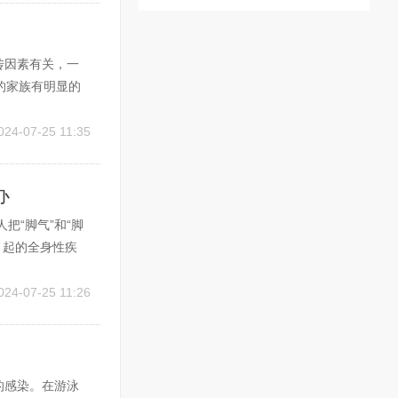
传因素有关，一
的家族有明显的
境因素影响的共
之一。研究发
024-07-25 11:35
办
把“脚气”和“脚
引起的全身性疾
病。洗脚盆及擦脚
几种病因，其中也
024-07-25 11:26
的感染。在游泳