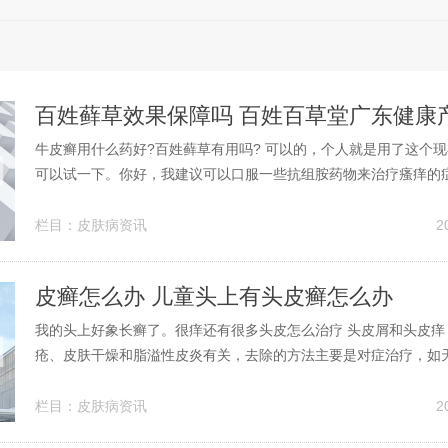
牛皮癣用什么药好?百姓藓草有用吗? 可以的，个人就是用了这个
可以试一下。你好，我建议可以口服一些抗组胺药物来治疗瘙痒的
癣最适合自己的药物就是最好的药物，治疗牛皮癣药物有哪些：第
药物：牛皮癣的病因很复杂，有的是细菌因素所导致，表皮细胞繁
栏目：
皮肤病资讯
2
在临床上常有一些能抑制表皮细...
皮癣怎么办 儿童头上有头皮癣怎么办
我的头上好象长癣了。很痒还有很多头皮怎么治疗 头皮屑和头皮痒
疮、皮肤干燥和脂溢性皮炎有关，去除的方法主要是对症治疗，如
皮长痒，可给予酮康唑洗剂治疗。第二：头上长癣，我们的患者可
素，连服四周，同时外用5％硫磺软膏、2％碘酊或其他抗真菌药，
栏目：
皮肤病资讯
2
且有正常新生毛发长出，则可停药...