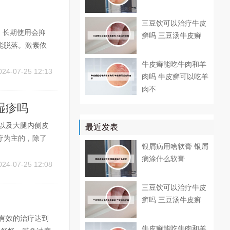
三豆饮可以治疗牛皮
，长期使用会抑
癣吗 三豆汤牛皮癣
能脱落。激素依
生下面吗 1、
牛皮癣能吃牛肉和羊
半岁屁股红可以用
024-07-25 12:13
肉吗 牛皮癣可以吃羊
肉不
湿疹吗
以及大腿内侧皮
最近发表
疗为主的，除了
银屑病用啥软膏 银屑
，这样不仅能够
病涂什么软膏
者，可以通过使
024-07-25 12:08
三豆饮可以治疗牛皮
癣吗 三豆汤牛皮癣
有效的治疗达到
牛皮癣能吃牛肉和羊