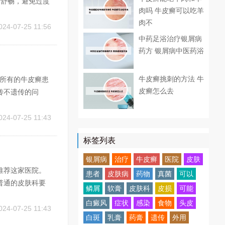
情舒畅，避免过度
肉吗 牛皮癣可以吃羊
疗方式： 初发患
肉不
生活的注意事项
024-07-25 11:56
中药足浴治疗银屑病
药方 银屑病中医药浴
牛皮癣挑刺的方法 牛
是所有的牛皮癣患
皮癣怎么去
传不遗传的问
的。目前医学界
一代。但几率不
024-07-25 11:43
标签列表
银屑病
治疗
牛皮癣
医院
皮肤
推荐这家医院。
患者
皮肤病
药物
真菌
可以
普通的皮肤科要
鳞屑
软膏
皮肤科
皮损
可能
，专利药物治疗牛
白癜风
症状
感染
食物
头皮
3、黄石弘康中医
024-07-25 11:43
白斑
乳膏
药膏
遗传
外用