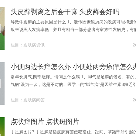
头皮藓剥离之后会干嘛 头皮藓会好吗
导致牛皮癣的主要原因是什么 1、遗传因素银屑病的发病可能和遗
般来说黑人发病率低，并且有相当一部分患者有家族性发病史，有
遗传倾向。目前多认为银屑病是受到多种基因控制，同时也受到环
同结果。2、遗传因素 牛皮癣的遗传因素是导致其发生的重要原因
栏目：
皮肤病资讯
2
现，牛皮癣与基因有关，父母患有...
小便两边长癣怎么办 小便处两旁瘙痒怎么
常年长脚气,阴部瘙痒。请问是什么病 1、脚气是足癣的俗名。有的人
气病”混为一谈，这是不对的。医学上的“脚气病”是因维生素B缺乏
病，而“脚气”则是由真菌（又称毒菌）感染所引起的一种常见皮肤
毛巾应分别使用以免传染他人。2、有可能阴道有炎症，炎症有好
栏目：
皮肤病问答
2
包含脚气的真菌...
点状癣图片 点状斑图片
手足癣图片? 手足癣是指皮肤癣菌侵犯指趾、趾间、掌跖部所引起