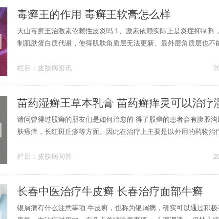
毒癣王的作用 毒癣王软膏怎么样
天山毒癣王治激素依赖性皮炎吗 1、激素依赖实际上是炎症抑制剂
制肌肤蛋白质代谢，使得肌肤角质层无法更新、最外层角质层也不
赖严重者，看上去的肌肤会泛光，很薄的皮肤。金蝉毒癣王可以擦女
吴先生表示金蝉毒癣王乳膏是他用过效果最明显的乳膏。2、小孩
栏目：
皮肤病资讯
2
天山毒癣王擦吗 我来答...
苗药湿癣王草本乳膏 苗药癣痒灵可以治疗
请问曾得过股癣的朋友们是如何治愈的 得了股癣的患者会有腹股沟
肤瘙痒，长红斑丘疹等方面。因此在治疗上主要是以外用的药物治
使用外用的药膏涂抹之外，患者也可以使用药物类的洗液局部清洗
缓解发病症状，也可以帮助股癣更快治愈。患有大腿内侧股癣的患
栏目：
皮肤病问答
2
用一些激素或者抗组胺类的药物进...
长春中医治疗牛皮癣 长春治疗面部牛癣
银屑病有什么注意事项 牛皮癣，也称为银屑病，确实可以通过积极