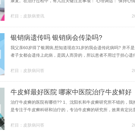
康复。在治疗过程中，有几点关键注意事项： 心理调适： 保持心
焦虑或报复心理，维持情绪平衡，确保正常的生活和工作。 选择治
者应优先考虑采用中药或中成药，它们温和且适合初始治疗。日常
栏目：
皮肤病资讯
2
病人注意劳逸结合，保持...
银销病遗传吗 银销病会传染吗?
我父亲60岁得了银屑病,想知道现在31岁的我会遗传此病吗? 并不
者子女都会遗传上此病，是因人而异的，所以患者不用过于担心遗
题，造成不必要的精神负担。银屑病的病因主要是由皮肤感染引起
还没有确定其遗传性，都是通过临床总结，确实又一部分会遗传下
栏目：
皮肤病问答
2
是很高，如果是孕妇怀孕时体...
牛皮鲜最好医院 哪家中医院治疗牛皮鲜好
治疗牛皮癣的医院有哪些?? 1、沈阳长和牛皮癣研究所不错的，我
是专注于牛皮癣科研和治疗的，专治牛皮癣的研究所，效果肯定比
好的多。2、郑州地区的话，建议去郑州华柱医院牛皮癣诊疗中心
皮癣，疗效好，见效快！医院位于郑州二七广场向东100米路北。
栏目：
皮肤病问答
2
院皮肤百病研究所（省级...